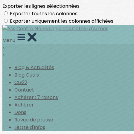
Exporter les lignes sélectionnées
Exporter toutes les colonnes
Exporter uniquement les colonnes affichées
Menu
<
>
Blog & Actualités
Blog Outils
CG22
Contact
Adhérer : 7 raisons
Adhérer
Dons
Revue de presse
Lettre d'Infos