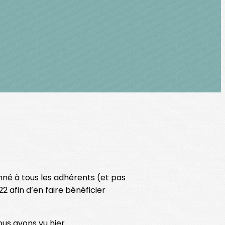
onné à tous les adhérents (et pas
 afin d’en faire bénéficier
ous avons vu hier