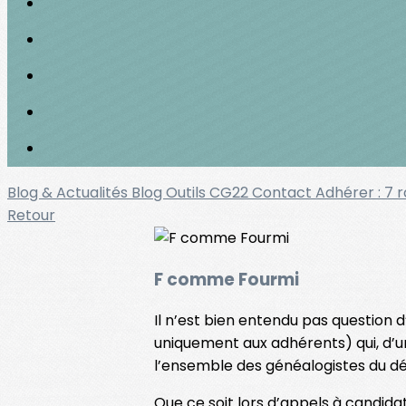
Blog & Actualités
Blog Outils
CG22
Contact
Adhérer : 7 
Retour
F comme Fourmi
Il n’est bien entendu pas question 
uniquement aux adhérents) qui, d’un
l’ensemble des généalogistes du dé
Que ce soit lors d’appels à candida