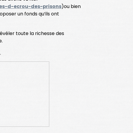
es-d-ecrou-des-prisons
)ou bien
poser un fonds qu’ils ont
révéler toute la richesse des
e.
.