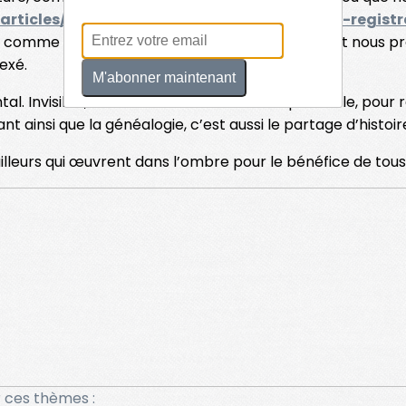
/articles/145686-campagne-de-releves-des-registr
comme lorsque certains généalogistes viennent nous pro
exé.
M'abonner maintenant
al. Invisible, inlassable mais surtout indispensable, pour 
 ainsi que la généalogie, c’est aussi le partage d’histoir
lleurs qui œuvrent dans l’ombre pour le bénéfice de tous
 ces thèmes :