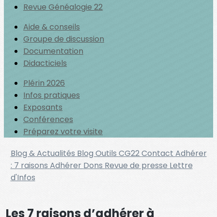
Revue Généalogie 22
Aide & conseils
Groupe de discussion
Documentation
Didacticiels
Plérin 2026
Infos pratiques
Exposants
Conférences
Préparez votre visite
Blog & Actualités
Blog Outils
CG22
Contact
Adhérer
: 7 raisons
Adhérer
Dons
Revue de presse
Lettre
d'Infos
Les 7 raisons d’adhérer à