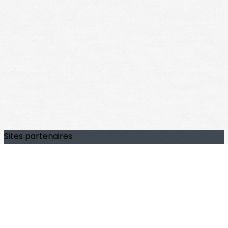
Sites partenaires
Archives départementales 22
UGBH
FFGénéalogie
Nous contacter
Contact