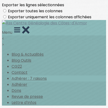
Exporter les lignes sélectionnées
Exporter toutes les colonnes
Exporter uniquement les colonnes affichées
Menu
<
>
Blog & Actualités
Blog Outils
CG22
Contact
Adhérer : 7 raisons
Adhérer
Dons
Revue de presse
Lettre d'Infos