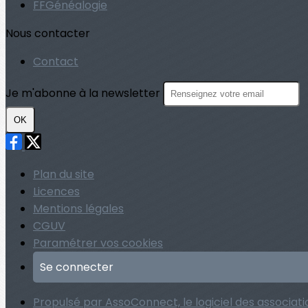
FFGénéalogie
Nous contacter
Contact
Je m'abonne à la newsletter
OK
Plan du site
Licences
Mentions légales
CGUV
Paramétrer vos cookies
Se connecter
Propulsé par AssoConnect, le logiciel des associatio