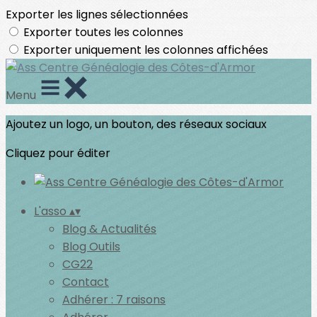
Exporter les lignes sélectionnées
Exporter toutes les colonnes
Exporter uniquement les colonnes affichées
Menu
Ajoutez un logo, un bouton, des réseaux sociaux
Cliquez pour éditer
L'asso
▴
▾
Blog & Actualités
Blog Outils
CG22
Contact
Adhérer : 7 raisons