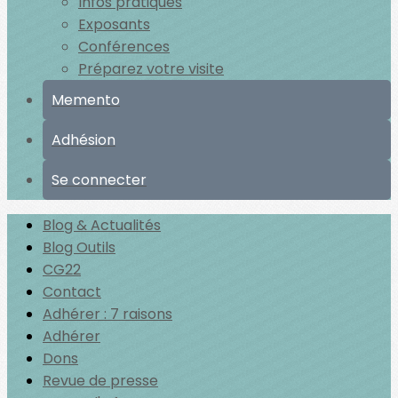
Infos pratiques
Exposants
Conférences
Préparez votre visite
Memento
Adhésion
Se connecter
Blog & Actualités
Blog Outils
CG22
Contact
Adhérer : 7 raisons
Adhérer
Dons
Revue de presse