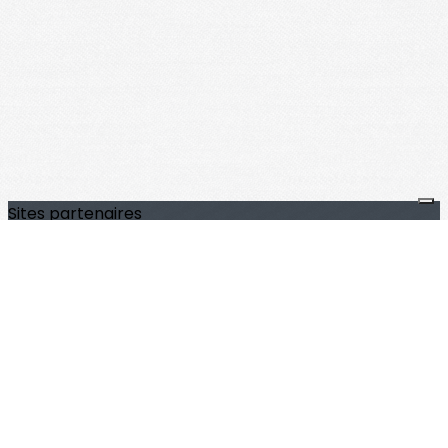
Sites partenaires
Archives départementales 22
UGBH
FFGénéalogie
Nous contacter
Contact
Je m'abonne à la newsletter