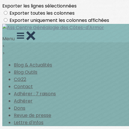
Exporter les lignes sélectionnées
Exporter toutes les colonnes
Exporter uniquement les colonnes affichées
Menu
<
>
Blog & Actualités
Blog Outils
CG22
Contact
Adhérer : 7 raisons
Adhérer
Dons
Revue de presse
Lettre d'Infos