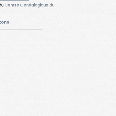
 du
Centre Généalogique du
etons