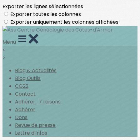
Exporter les lignes sélectionnées
Exporter toutes les colonnes
Exporter uniquement les colonnes affichées
Menu
<
>
Blog & Actualités
Blog Outils
CG22
Contact
Adhérer : 7 raisons
Adhérer
Dons
Revue de presse
Lettre d'Infos