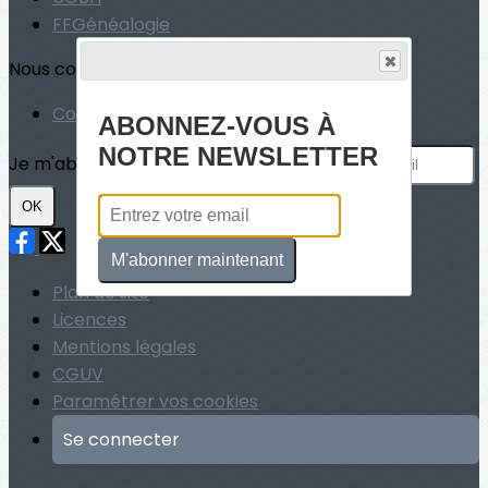
FFGénéalogie
Nous contacter
Contact
ABONNEZ-VOUS À
NOTRE NEWSLETTER
Je m'abonne à la newsletter
OK
M'abonner maintenant
Plan du site
Licences
Mentions légales
CGUV
Paramétrer vos cookies
Se connecter