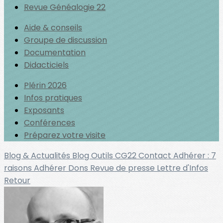
Revue Généalogie 22
Aide & conseils
Groupe de discussion
Documentation
Didacticiels
Plérin 2026
Infos pratiques
Exposants
Conférences
Préparez votre visite
Blog & Actualités
Blog Outils
CG22
Contact
Adhérer : 7
raisons
Adhérer
Dons
Revue de presse
Lettre d'Infos
Retour