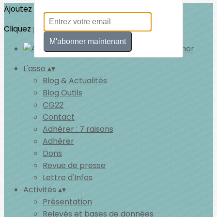
Ajoutez un logo, un bouton, des réseaux sociaux
Cliquez pour éditer
M'abonner maintenant
L'asso
▴
▾
Blog & Actualités
Blog Outils
CG22
Contact
Adhérer : 7 raisons
Adhérer
Dons
Revue de presse
Lettre d'Infos
Activités
▴
▾
Présentation
Relevés et bases de données