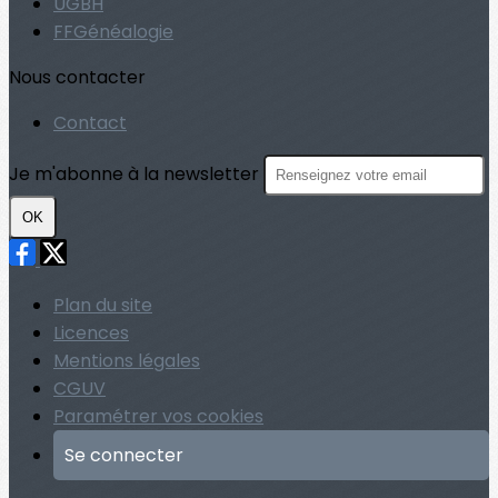
UGBH
FFGénéalogie
Nous contacter
Contact
Je m'abonne à la newsletter
OK
Plan du site
Licences
Mentions légales
CGUV
Paramétrer vos cookies
Se connecter