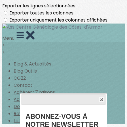
Exporter les lignes sélectionnées
Exporter toutes les colonnes
Exporter uniquement les colonnes affichées
Menu
<
>
Blog & Actualités
Blog Outils
CG22
Contact
Adhérer : 7 raisons
Adhérer
Dons
Revue de presse
ABONNEZ-VOUS À
Lettre d'Infos
NOTRE NEWSLETTER