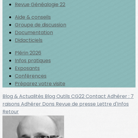
Revue Généalogie 22
Aide & conseils
Groupe de discussion
Documentation
Didacticiels
Plérin 2026
Infos pratiques
Exposants
Conférences
Préparez votre visite
Blog & Actualités
Blog Outils
CG22
Contact
Adhérer : 7
raisons
Adhérer
Dons
Revue de presse
Lettre d'Infos
Retour