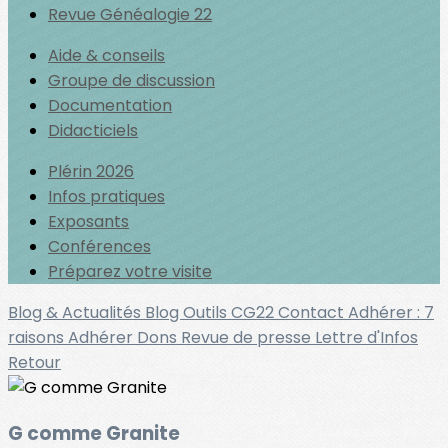
Revue Généalogie 22
Aide & conseils
Groupe de discussion
Documentation
Didacticiels
Plérin 2026
Infos pratiques
Exposants
Conférences
Préparez votre visite
Blog & Actualités
Blog Outils
CG22
Contact
Adhérer : 7
raisons
Adhérer
Dons
Revue de presse
Lettre d'Infos
Retour
G comme Granite