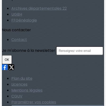
Archives départementales 22
UGBH
FFGénéalogie
Nous contacter
Contact
Je m'abonne à la newsletter
OK
Plan du site
Licences
Mentions légales
CGUV
Paramétrer vos cookies