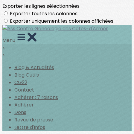
Exporter les lignes sélectionnées
Exporter toutes les colonnes
Exporter uniquement les colonnes affichées
Menu
<
>
Blog & Actualités
Blog Outils
CG22
Contact
Adhérer : 7 raisons
Adhérer
Dons
Revue de presse
Lettre d'Infos