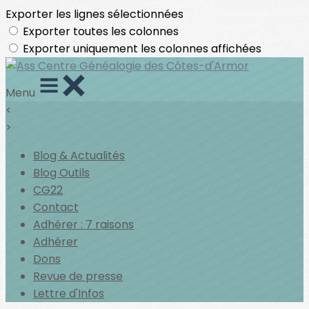
Exporter les lignes sélectionnées
Exporter toutes les colonnes
Exporter uniquement les colonnes affichées
Menu
<
>
Blog & Actualités
Blog Outils
CG22
Contact
Adhérer : 7 raisons
Adhérer
Dons
Revue de presse
Lettre d'Infos