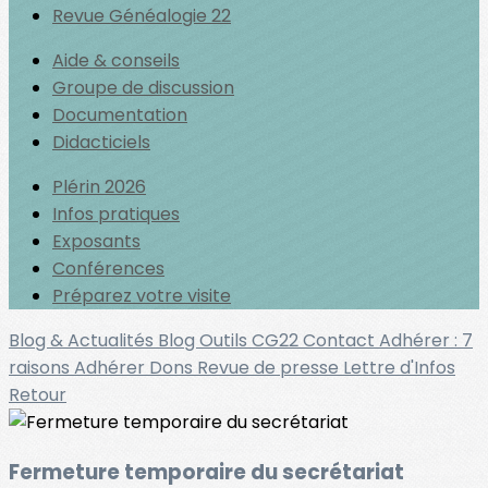
Revue Généalogie 22
Aide & conseils
Groupe de discussion
Documentation
Didacticiels
Plérin 2026
Infos pratiques
Exposants
Conférences
Préparez votre visite
Blog & Actualités
Blog Outils
CG22
Contact
Adhérer : 7
raisons
Adhérer
Dons
Revue de presse
Lettre d'Infos
Retour
Fermeture temporaire du secrétariat