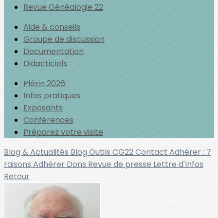
Revue Généalogie 22
Aide & conseils
Groupe de discussion
Documentation
Didacticiels
Plérin 2026
Infos pratiques
Exposants
Conférences
Préparez votre visite
Blog & Actualités
Blog Outils
CG22
Contact
Adhérer : 7
raisons
Adhérer
Dons
Revue de presse
Lettre d'Infos
Retour