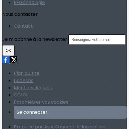
FFGénéalogie
Nous contacter
Contact
Je m'abonne à la newsletter
OK
Plan du site
Licences
Mentions légales
CGUV
Paramétrer vos cookies
Se connecter
Propulsé par AssoConnect, le logiciel des