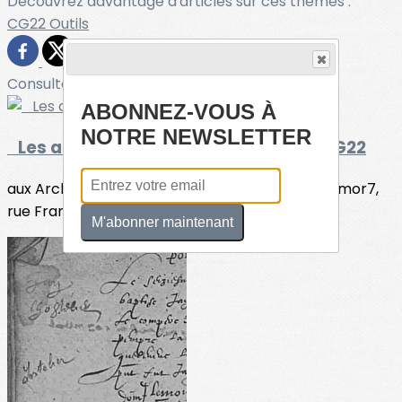
Découvrez davantage d'articles sur ces thèmes :
CG22
Outils
Consultez également
ABONNEZ-VOUS À
NOTRE NEWSLETTER
Les actualités de l'atelier paléo du CG22
aux Archives Départementales des Côtes-d'Armor7,
rue François-Merlet - 22000 -...
M'abonner maintenant