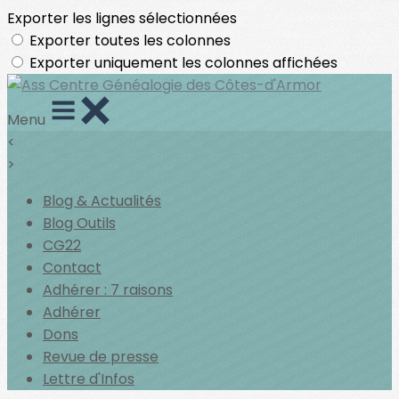
Exporter les lignes sélectionnées
Exporter toutes les colonnes
Exporter uniquement les colonnes affichées
Menu
<
>
Blog & Actualités
Blog Outils
CG22
Contact
Adhérer : 7 raisons
Adhérer
Dons
Revue de presse
Lettre d'Infos