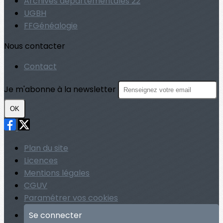
Archives départementales 22
UGBH
FFGénéalogie
Nous contacter
Contact
Je m'abonne à la newsletter
OK
Plan du site
Licences
Mentions légales
CGUV
Paramétrer vos cookies
Se connecter