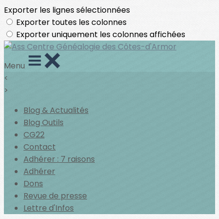
Exporter les lignes sélectionnées
Exporter toutes les colonnes
Exporter uniquement les colonnes affichées
Menu
<
>
Blog & Actualités
Blog Outils
CG22
Contact
Adhérer : 7 raisons
Adhérer
Dons
Revue de presse
Lettre d'Infos