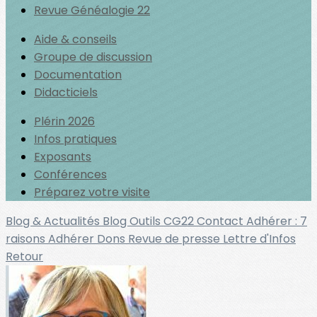
Revue Généalogie 22
Aide & conseils
Groupe de discussion
Documentation
Didacticiels
Plérin 2026
Infos pratiques
Exposants
Conférences
Préparez votre visite
Blog & Actualités
Blog Outils
CG22
Contact
Adhérer : 7
raisons
Adhérer
Dons
Revue de presse
Lettre d'Infos
Retour