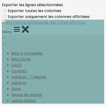
Exporter les lignes sélectionnées
Exporter toutes les colonnes
Exporter uniquement les colonnes affichées
Menu
<
>
Blog & Actualités
Blog Outils
CG22
Contact
Adhérer : 7 raisons
Adhérer
Dons
Revue de presse
Lettre d'Infos