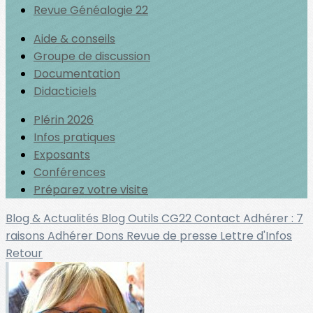
Revue Généalogie 22
Aide & conseils
Groupe de discussion
Documentation
Didacticiels
Plérin 2026
Infos pratiques
Exposants
Conférences
Préparez votre visite
Blog & Actualités
Blog Outils
CG22
Contact
Adhérer : 7
raisons
Adhérer
Dons
Revue de presse
Lettre d'Infos
Retour