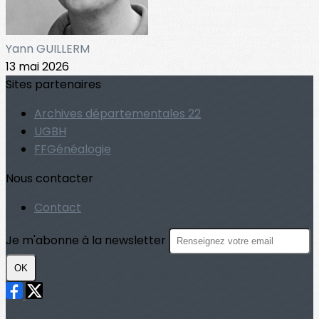
Yann GUILLERM
13 mai 2026
Sites partenaires
Archives départementales 22
UGBH
FFGénéalogie
Nous contacter
Contact
Je m'abonne à la newsletter
OK