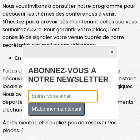
Nous vous invitons à consulter notre programme pour
découvrir les thèmes des conférences à venir.
N'hésitez pas à prévoir dès maintenant celles que vous
souhaitez suivre. Pour garantir votre place, il est
conseillé de signaler votre venue auprès de notre
secrétariat par mail ou par téléphone.
En conclusion
ABONNEZ-VOUS À
Faites de 2026 une année d'apprentissage et de
NOTRE NEWSLETTER
découverte ! Enrichissez vos connaissances en histoire
locale et donnez vie à vos recherches généalogiques.
Nous avons hâte de vous accueillir aux archives
départementales de Saint-Brieuc pour ces moments
M'abonner maintenant
d'échanges et de passion.
À très bientôt, et n'oubliez pas de réserver vos
places !"