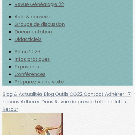
Revue Généalogie 22
Aide & conseils
Groupe de discussion
Documentation
Didacticiels
Plérin 2026
Infos pratiques
Exposants
Conférences
Préparez votre visite
Blog & Actualités
Blog Outils
CG22
Contact
Adhérer : 7
raisons
Adhérer
Dons
Revue de presse
Lettre d'Infos
Retour