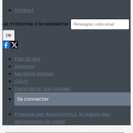
Contact
Je m'abonne à la newsletter
OK
Plan du site
Licences
Mentions légales
CGUV
Paramétrer vos cookies
Se connecter
Propulsé par AssoConnect, le logiciel des
associations de Loisirs