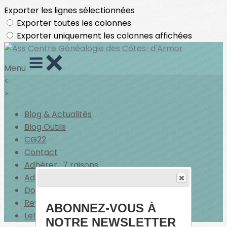
Exporter les lignes sélectionnées
Exporter toutes les colonnes
Exporter uniquement les colonnes affichées
Menu
<
>
Blog & Actualités
Blog Outils
CG22
Contact
Adhérer : 7 raisons
Adhérer
Dons
Revue de presse
ABONNEZ-VOUS À
Lettre d'Infos
NOTRE NEWSLETTER