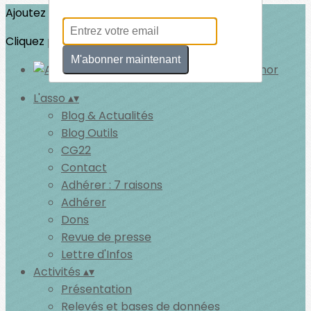
Ajoutez un logo, un bouton, des réseaux sociaux
Cliquez pour éditer
M'abonner maintenant
L'asso
▴
▾
Blog & Actualités
Blog Outils
CG22
Contact
Adhérer : 7 raisons
Adhérer
Dons
Revue de presse
Lettre d'Infos
Activités
▴
▾
Présentation
Relevés et bases de données