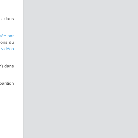
ns dans
isée par
tions du
 vidéos
m) dans
arition