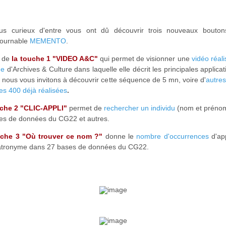
us curieux d'entre vous ont dû découvrir trois nouveaux bouto
ntournable
MEMENTO
.
it de
la touche 1 "VIDEO A&C"
qui permet de visionner une
vidéo réal
de
d'Archives & Culture dans laquelle elle décrit les principales applica
 nous vous invitons à découvrir cette séquence de 5 mn, voire d'
autres
es 400 déjà réalisées
.
che 2 "CLIC-APPLI"
permet de
rechercher un individu
(nom et préno
es de données du CG22 et autres.
uche 3 "Où trouver ce nom ?"
donne le
nombre d'occurrences
d'app
atronyme dans 27 bases de données du CG22.