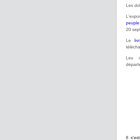
Les dol
L'expos
peuple
20 sep
Le
li
téléch
Les c
départ
Il s'e