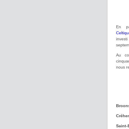
En pa
Celtiq
invest
septem
Au co
cinqua
nous r
Broon
Créhe
Saint