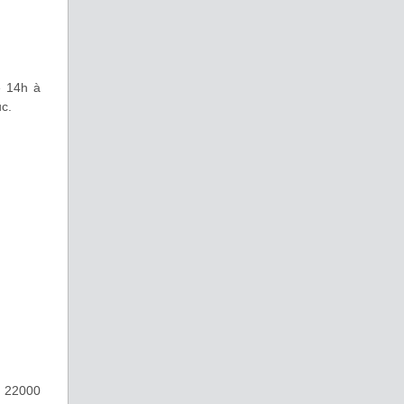
e 14h à
uc.
- 22000