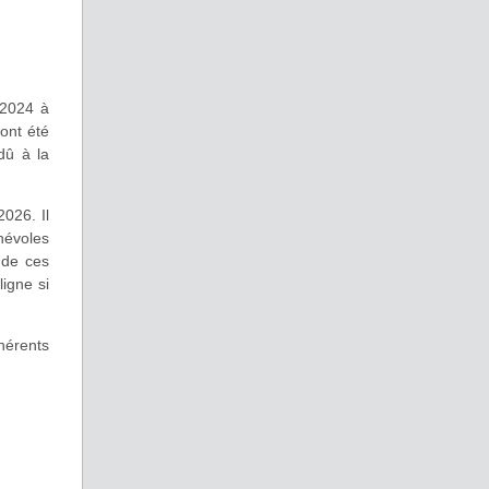
 2024 à
 ont été
dû à la
026. Il
névoles
 de ces
igne si
hérents