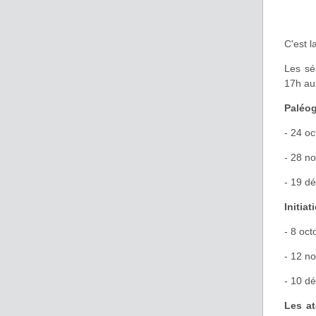
C'est l
Les sé
17h au
Paléog
- 24 o
- 28 n
- 19 d
Initiat
- 8 oct
- 12 n
- 10 d
Les at