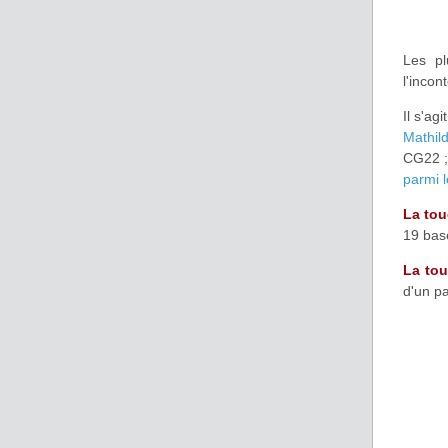
Les pl
l'inco
Il s'ag
Mathil
CG22 ;
parmi l
La tou
19 bas
La to
d'un p