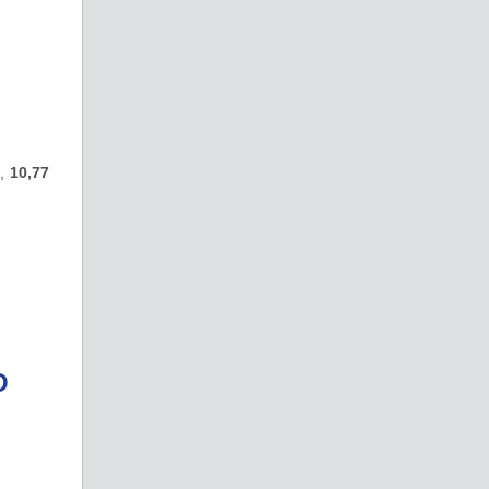
t,
10,77
O