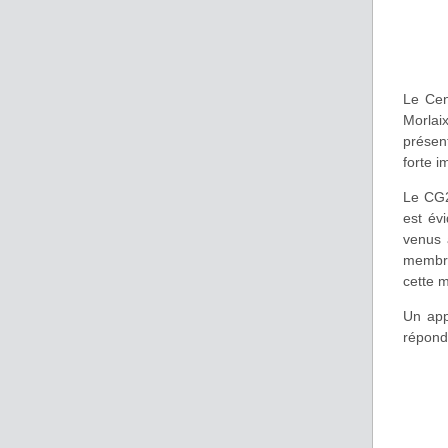
Le Cen
Morlaix
présen
forte 
Le CG2
est év
venus 
membre
cette m
Un app
répond