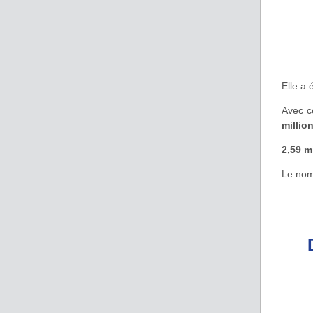
Elle a
Avec 
millio
2,59 m
Le nom