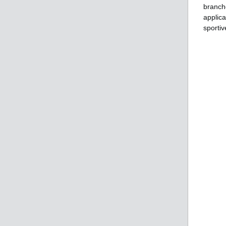
branch
applica
sportiv