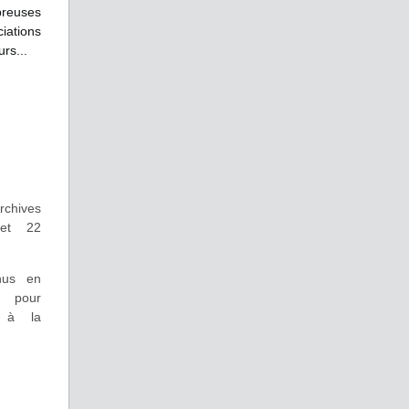
breuses
ciations
rs...
rchives
 et 22
nus en
s pour
s à la